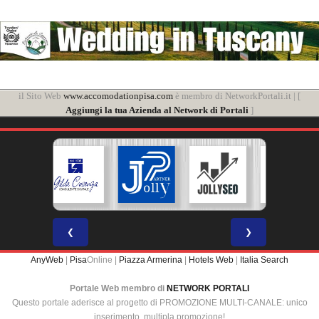
il Sito Web
www.accomodationpisa.com
è membro di NetworkPortali.it | [
Aggiungi la tua Azienda al Network di Portali
]
❮
❯
AnyWeb
|
Pisa
Online |
Piazza Armerina
|
Hotels Web
|
Italia Search
Portale Web membro di
NETWORK PORTALI
Questo portale aderisce al progetto di PROMOZIONE MULTI-CANALE: unico
inserimento, multipla promozione!