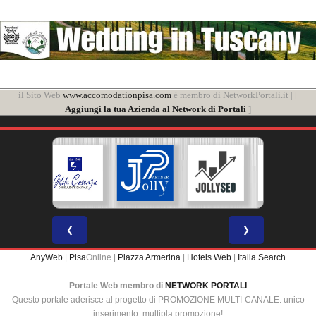
il Sito Web
www.accomodationpisa.com
è membro di NetworkPortali.it | [
Aggiungi la tua Azienda al Network di Portali
]
❮
❯
AnyWeb
|
Pisa
Online |
Piazza Armerina
|
Hotels Web
|
Italia Search
Portale Web membro di
NETWORK PORTALI
Questo portale aderisce al progetto di PROMOZIONE MULTI-CANALE: unico
inserimento, multipla promozione!