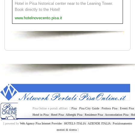
Hotel in Pisa historical center near to the Leaning Tower.
Book directly to the Hotel!
www.hotelnovecento.pisa.it
Pisa Online e portali affiliati: [
Pisa
|
Pisa City Guide
|
Proloco Pisa
|
Eventi Pisa
Hotel in Pisa
|
Hotel Pisa
|
Alberghi Pisa
|
Residence Pisa
|
Accomodation Pisa
|
Hol
[ powered by
Web Agency Pisa Internet Provider
|
HOTELS ITALIA
|
AZIENDE ITALIA
|
Posizionamento
motori di ricerca
]