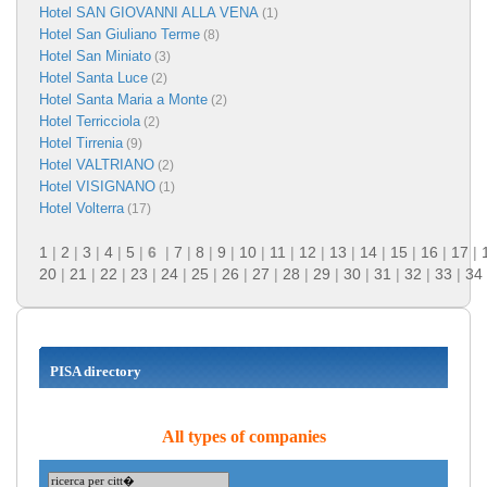
Hotel SAN GIOVANNI ALLA VENA
(1)
Hotel San Giuliano Terme
(8)
Hotel San Miniato
(3)
Hotel Santa Luce
(2)
Hotel Santa Maria a Monte
(2)
Hotel Terricciola
(2)
Hotel Tirrenia
(9)
Hotel VALTRIANO
(2)
Hotel VISIGNANO
(1)
Hotel Volterra
(17)
1
|
2
|
3
|
4
|
5
|
6
|
7
|
8
|
9
|
10
|
11
|
12
|
13
|
14
|
15
|
16
|
17
|
20
|
21
|
22
|
23
|
24
|
25
|
26
|
27
|
28
|
29
|
30
|
31
|
32
|
33
|
34
PISA directory
All types of companies