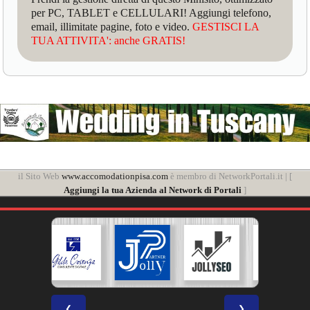
per PC, TABLET e CELLULARI! Aggiungi telefono,
email, illimitate pagine, foto e video.
GESTISCI LA
TUA ATTIVITA': anche GRATIS!
il Sito Web
www.accomodationpisa.com
è membro di NetworkPortali.it | [
Aggiungi la tua Azienda al Network di Portali
]
❮
❯