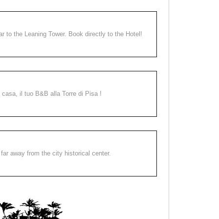
ear to the Leaning Tower. Book directly to the Hotel!
a casa, il tuo B&B alla Torre di Pisa !
far away from the city historical center.