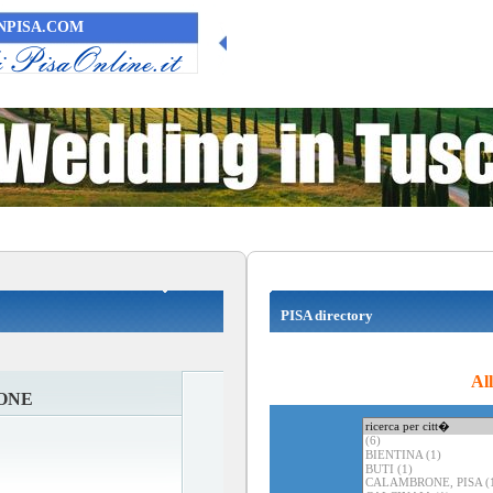
PISA.COM
PISA directory
Al
ONE