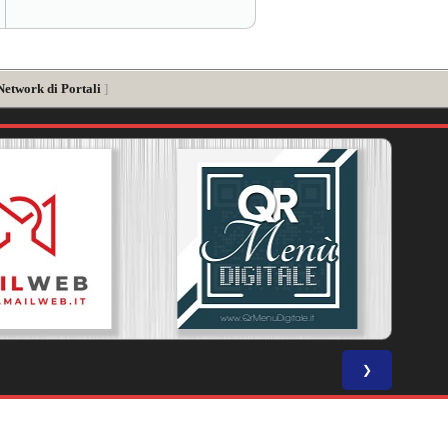
Network di Portali
]
❯