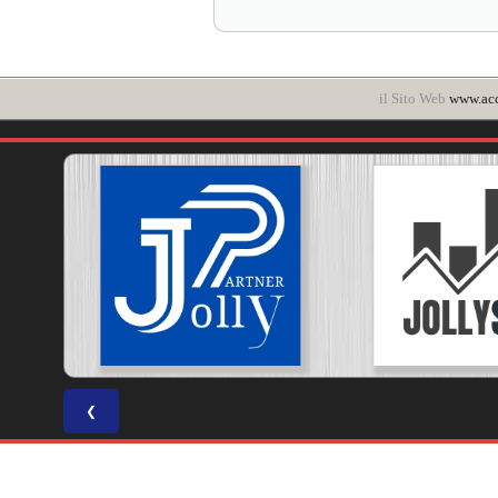
il Sito Web
www.ac
❮