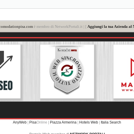
comodationpisa.com
è membro di NetworkPortali.it | [
Aggiungi la tua Azienda al 
AnyWeb
|
Pisa
Online |
Piazza Armerina
|
Hotels Web
|
Italia Search