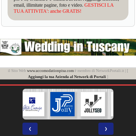
email, illimitate pagine, foto e video.
GESTISCI LA
TUA ATTIVITA': anche GRATIS!
il Sito Web
www.accomodationpisa.com
è membro di NetworkPortali.it | [
Aggiungi la tua Azienda al Network di Portali
]
❮
❯