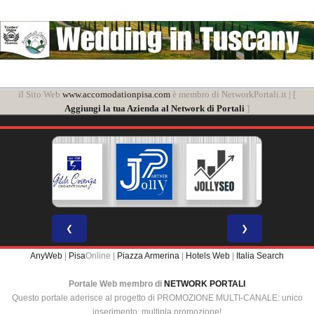
il Sito Web
www.accomodationpisa.com
è membro di NetworkPortali.it | [
Aggiungi la tua Azienda al Network di Portali
]
❮
❯
AnyWeb
|
Pisa
Online |
Piazza Armerina
|
Hotels Web
|
Italia Search
Portale Web membro di
NETWORK PORTALI
Questo portale aderisce al progetto di PROMOZIONE MULTI-CANALE: unico
inserimento, multipla promozione!