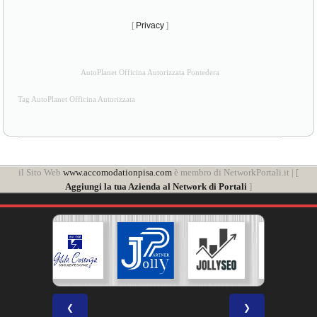
[
Privacy
]
AutoPlanet Officina Autorizzata Pontedera
Tag AutoPlanet Officina Autorizzata
il Sito Web
www.accomodationpisa.com
è membro di NetworkPortali.it | [
Aggiungi la tua Azienda al Network di Portali
]
❮
❯