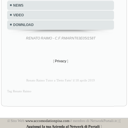
NEWS
VIDEO
DOWNLOAD
RENATO RAIMO - C.F. RMARNT63E05I158T
[
Privacy
]
Renato Raimo Tutor a 'Detto Fatto' il 18 aprile 2019
Tag Renato Raimo
il Sito Web
www.accomodationpisa.com
è membro di NetworkPortali.it | [
Aggiungi la tua Azienda al Network di Portali
]