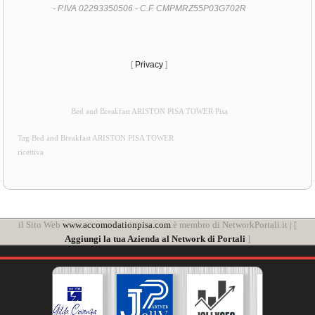
- P.IVA 02293350506 - C.F. CMPMRZ55P03G702R
[
Privacy
]
Bed and Breakfast ARISTON PISA TOWER Pisa
Tag Bed and Breakfast ARISTON PISA TOWER
ricettiva
il Sito Web
www.accomodationpisa.com
è membro di NetworkPortali.it | [
Aggiungi la tua Azienda al Network di Portali
]