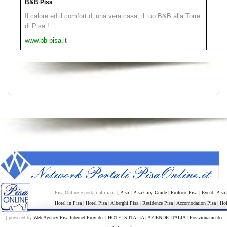
B&B Pisa
Il calore ed il comfort di una vera casa, il tuo B&B alla Torre
di Pisa !
www.bb-pisa.it
Pisa Online e portali affiliati: [
Pisa
|
Pisa City Guide
|
Proloco Pisa
|
Eventi Pisa
Hotel in Pisa
|
Hotel Pisa
|
Alberghi Pisa
|
Residence Pisa
|
Accomodation Pisa
|
Hol
[ powered by
Web Agency Pisa Internet Provider
|
HOTELS ITALIA
|
AZIENDE ITALIA
|
Posizionamento