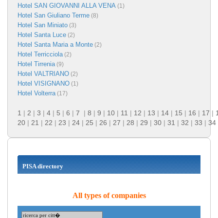
Hotel SAN GIOVANNI ALLA VENA
(1)
Hotel San Giuliano Terme
(8)
Hotel San Miniato
(3)
Hotel Santa Luce
(2)
Hotel Santa Maria a Monte
(2)
Hotel Terricciola
(2)
Hotel Tirrenia
(9)
Hotel VALTRIANO
(2)
Hotel VISIGNANO
(1)
Hotel Volterra
(17)
1
|
2
|
3
|
4
|
5
|
6
|
7
|
8
|
9
|
10
|
11
|
12
|
13
|
14
|
15
|
16
|
17
|
20
|
21
|
22
|
23
|
24
|
25
|
26
|
27
|
28
|
29
|
30
|
31
|
32
|
33
|
34
PISA directory
All types of companies