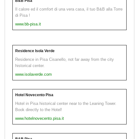
B&B Pisa
Il calore ed il comfort di una vera casa, il tuo B&B alla Torre
di Pisa !
www.bb-pisa.it
Residence Isola Verde
Residence in Pisa Cisanello, not far away from the city
historical center.
www.isolaverde.com
Hotel Novecento Pisa
Hotel in Pisa historical center near to the Leaning Tower.
Book directly to the Hotel!
www.hotelnovecento.pisa.it
B&B Pisa