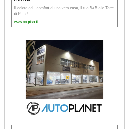
Il calore ed il comfort di una vera casa, il tuo B&B alla Torre
di Pisa !
www.bb-pisa.it