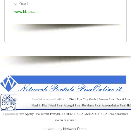
di Pisa !
www.bb-pisa.it
Pisa Online e portali affiliati: [
Pisa
|
Pisa City Guide
|
Proloco Pisa
|
Eventi Pisa
Hotel in Pisa
|
Hotel Pisa
|
Alberghi Pisa
|
Residence Pisa
|
Accomodation Pisa
|
Hol
[ powered by
Web Agency Pisa Internet Provider
|
HOTELS ITALIA
|
AZIENDE ITALIA
|
Posizionamento
motori di ricerca
]
powered by
Network Portali