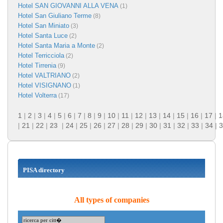
Hotel SAN GIOVANNI ALLA VENA
(1)
Hotel San Giuliano Terme
(8)
Hotel San Miniato
(3)
Hotel Santa Luce
(2)
Hotel Santa Maria a Monte
(2)
Hotel Terricciola
(2)
Hotel Tirrenia
(9)
Hotel VALTRIANO
(2)
Hotel VISIGNANO
(1)
Hotel Volterra
(17)
1
|
2
|
3
|
4
|
5
|
6
|
7
|
8
|
9
|
10
|
11
|
12
|
13
|
14
|
15
|
16
|
17
|
1
|
21
|
22
|
23
|
24
|
25
|
26
|
27
|
28
|
29
|
30
|
31
|
32
|
33
|
34
|
3
PISA directory
All types of companies