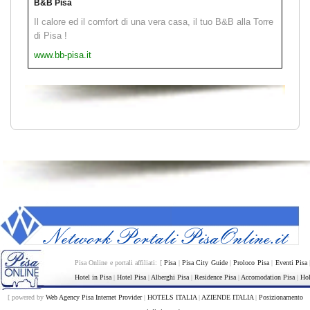
B&B Pisa
Il calore ed il comfort di una vera casa, il tuo B&B alla Torre
di Pisa !
www.bb-pisa.it
Pisa Online e portali affiliati: [
Pisa
|
Pisa City Guide
|
Proloco Pisa
|
Eventi Pisa
Hotel in Pisa
|
Hotel Pisa
|
Alberghi Pisa
|
Residence Pisa
|
Accomodation Pisa
|
Hol
[ powered by
Web Agency Pisa Internet Provider
|
HOTELS ITALIA
|
AZIENDE ITALIA
|
Posizionamento