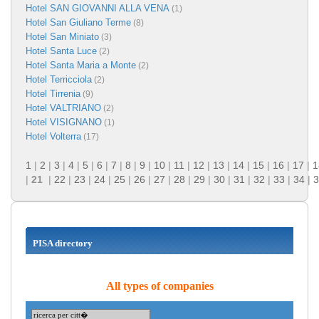
Hotel SAN GIOVANNI ALLA VENA
(1)
Hotel San Giuliano Terme
(8)
Hotel San Miniato
(3)
Hotel Santa Luce
(2)
Hotel Santa Maria a Monte
(2)
Hotel Terricciola
(2)
Hotel Tirrenia
(9)
Hotel VALTRIANO
(2)
Hotel VISIGNANO
(1)
Hotel Volterra
(17)
1
|
2
|
3
|
4
|
5
|
6
|
7
|
8
|
9
|
10
|
11
|
12
|
13
|
14
|
15
|
16
|
17
|
1
|
21
|
22
|
23
|
24
|
25
|
26
|
27
|
28
|
29
|
30
|
31
|
32
|
33
|
34
|
3
PISA directory
All types of companies