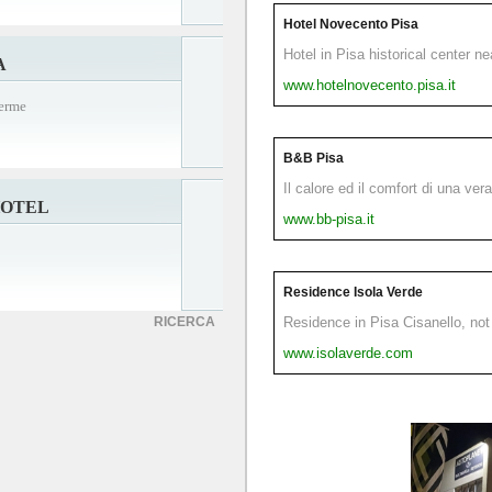
Hotel Novecento Pisa
Hotel in Pisa historical center n
A
www.hotelnovecento.pisa.it
Terme
B&B Pisa
Il calore ed il comfort di una ver
HOTEL
www.bb-pisa.it
Residence Isola Verde
RICERCA
Residence in Pisa Cisanello, not 
www.isolaverde.com