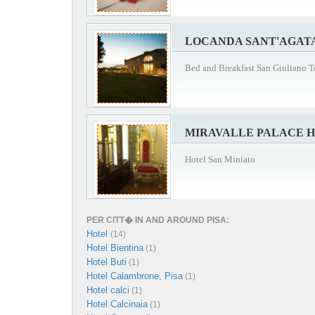
LOCANDA SANT'AGAT
Bed and Breakfast San Giuliano 
MIRAVALLE PALACE 
Hotel San Miniato
PER CITT� IN AND AROUND PISA:
Hotel
(14)
Hotel Bientina
(1)
Hotel Buti
(1)
Hotel Calambrone, Pisa
(1)
Hotel calci
(1)
Hotel Calcinaia
(1)