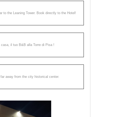
ear to the Leaning Tower. Book directly to the Hotel!
a casa, il tuo B&B alla Torre di Pisa !
far away from the city historical center.