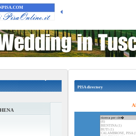
PISA.COM
PISA directory
Al
THENA