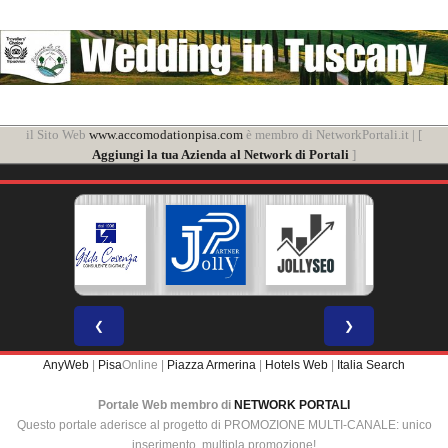
il Sito Web
www.accomodationpisa.com
è membro di NetworkPortali.it | [
Aggiungi la tua Azienda al Network di Portali
]
❮
❯
AnyWeb
|
Pisa
Online |
Piazza Armerina
|
Hotels Web
|
Italia Search
Portale Web membro di
NETWORK PORTALI
Questo portale aderisce al progetto di PROMOZIONE MULTI-CANALE: unico
inserimento, multipla promozione!