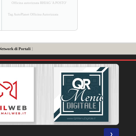
Officina autorizzata RHIAG 'A POSTO'
Tag AutoPlanet Officina Autorizzata
Network di Portali
]
❯