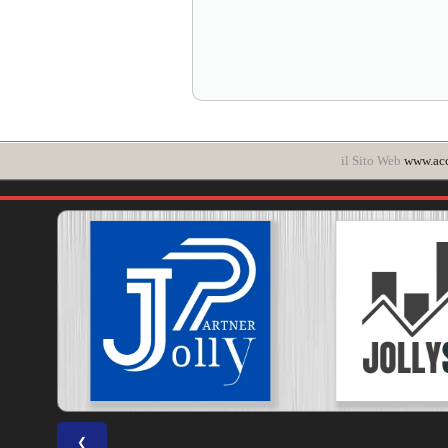
il Sito Web
www.ac
❮