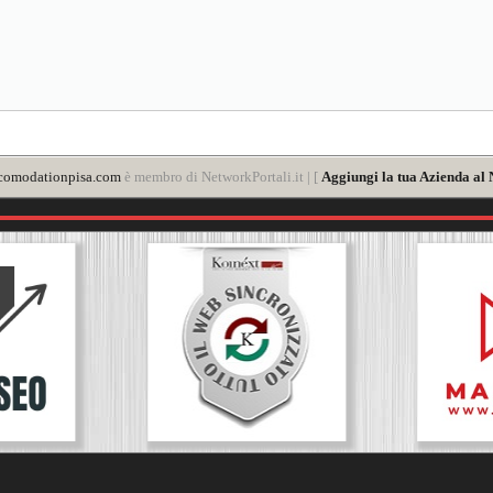
comodationpisa.com
è membro di NetworkPortali.it | [
Aggiungi la tua Azienda al 