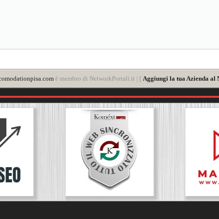
comodationpisa.com
è membro di NetworkPortali.it | [
Aggiungi la tua Azienda al 