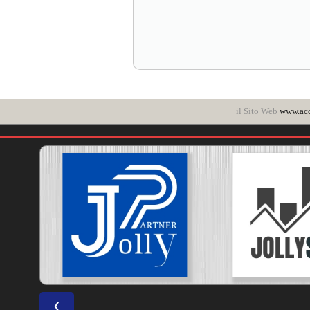
il Sito Web
www.ac
❮