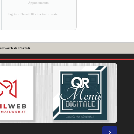
Appuntamento
Tag AutoPlanet Officina Autorizzata
Network di Portali
]
❯