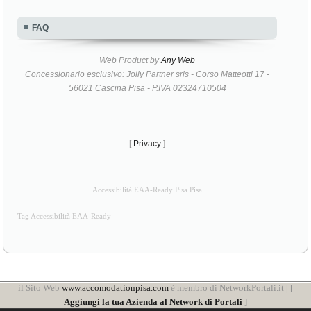
FAQ
Web Product by
Any Web
Concessionario esclusivo: Jolly Partner srls - Corso Matteotti 17 -
56021 Cascina Pisa - P.IVA 02324710504
[
Privacy
]
Accessibilità EAA-Ready Pisa Pisa
Tag Accessibilità EAA-Ready
il Sito Web
www.accomodationpisa.com
è membro di NetworkPortali.it | [
Aggiungi la tua Azienda al Network di Portali
]