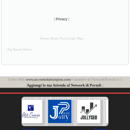
[
Privacy
]
Renato Raimo Pisa Google Map
Tag Renato Raimo
il Sito Web
www.accomodationpisa.com
è membro di NetworkPortali.it | [
Aggiungi la tua Azienda al Network di Portali
]