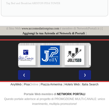
Tag Bed and Breakfast ARISTON PISA TOWER
il Sito Web
www.accomodationpisa.com
è membro di NetworkPortali.it | [
Aggiungi la tua Azienda al Network di Portali
]
❮
❯
AnyWeb
|
Pisa
Online |
Piazza Armerina
|
Hotels Web
|
Italia Search
Portale Web membro di
NETWORK PORTALI
Questo portale aderisce al progetto di PROMOZIONE MULTI-CANALE: unico
inserimento, multipla promozione!