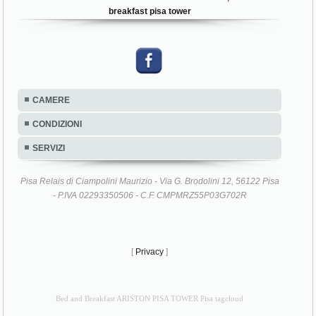
breakfast pisa tower
CAMERE
CONDIZIONI
SERVIZI
Pisa Relais di Ciampolini Maurizio - Via G. Brodolini 12, 56122 Pisa
- P.IVA 02293350506 - C.F. CMPMRZ55P03G702R
[
Privacy
]
Bed and Breakfast ARISTON PISA TOWER Pisa tagcloud