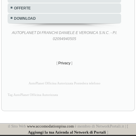
OFFERTE
DOWNLOAD
AUTOPLANET DI FRANCHI DANIELE E VERONICA S.N.C. - P.I.
02094940505
[
Privacy
]
AutoPlanet Officina Autorizzata Pontedera telefono
Tag AutoPlanet Officina Autorizzata
il Sito Web
www.accomodationpisa.com
è membro di NetworkPortali.it | [
Aggiungi la tua Azienda al Network di Portali
]