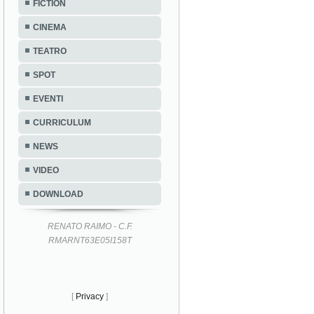
FICTION
CINEMA
TEATRO
SPOT
EVENTI
CURRICULUM
NEWS
VIDEO
DOWNLOAD
RENATO RAIMO - C.F.
RMARNT63E05I158T
[
Privacy
]