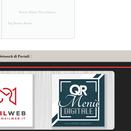
Renato Raimo Pisa telefono
Tag Renato Raimo
Network di Portali
]