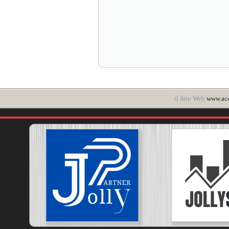
il Sito Web
www.ac